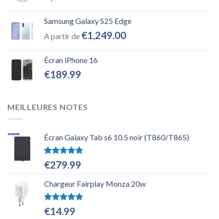
Samsung Galaxy S25 Edge
€
1,249.00
A partir de
Écran iPhone 16
€
189.99
MEILLEURES NOTES
Écran Galaxy Tab s6 10.5 noir (T860/T865)
Note
5.00
€
279.99
sur 5
Chargeur Fairplay Monza 20w
Note
5.00
€
14.99
sur 5