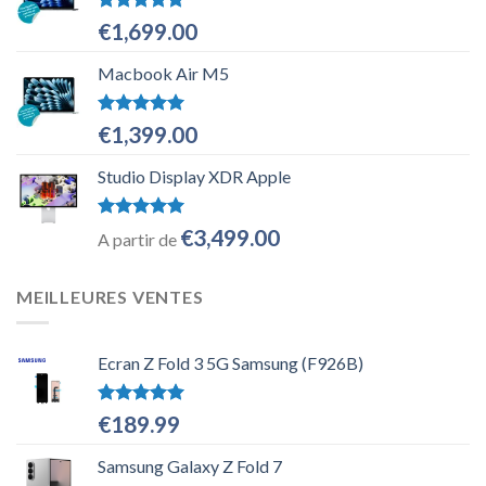
Note
5.00
€
1,699.00
sur 5
Macbook Air M5
Note
5.00
€
1,399.00
sur 5
Studio Display XDR Apple
Note
5.00
€
3,499.00
A partir de
sur 5
MEILLEURES VENTES
Ecran Z Fold 3 5G Samsung (F926B)
Note
5.00
€
189.99
sur 5
Samsung Galaxy Z Fold 7