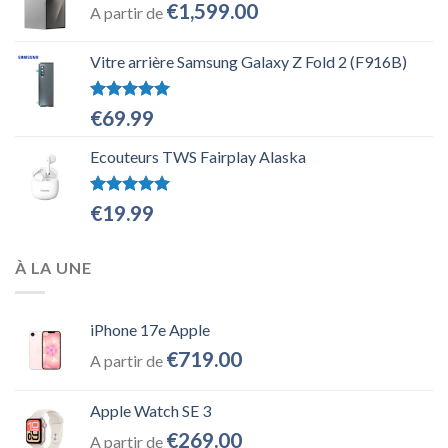
€
1,599.00
A partir de
Vitre arrière Samsung Galaxy Z Fold 2 (F916B)
Note
5.00
€
69.99
sur 5
Ecouteurs TWS Fairplay Alaska
Note
5.00
€
19.99
sur 5
À LA UNE
iPhone 17e Apple
€
719.00
A partir de
Apple Watch SE 3
€
269.00
A partir de