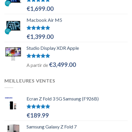
Note
5.00
€
1,699.00
sur 5
Macbook Air M5
Note
5.00
€
1,399.00
sur 5
Studio Display XDR Apple
Note
5.00
€
3,499.00
A partir de
sur 5
MEILLEURES VENTES
Ecran Z Fold 3 5G Samsung (F926B)
Note
5.00
€
189.99
sur 5
Samsung Galaxy Z Fold 7