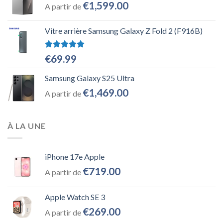
€
1,599.00
A partir de
Vitre arrière Samsung Galaxy Z Fold 2 (F916B)
Note
5.00
€
69.99
sur 5
Samsung Galaxy S25 Ultra
€
1,469.00
A partir de
À LA UNE
iPhone 17e Apple
€
719.00
A partir de
Apple Watch SE 3
€
269.00
A partir de