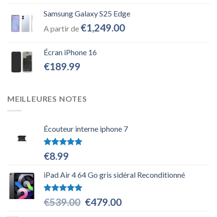
Samsung Galaxy S25 Edge
€
1,249.00
A partir de
Écran iPhone 16
€
189.99
MEILLEURES NOTES
Écouteur interne iphone 7
Note
5.00
€
8.99
sur 5
iPad Air 4 64 Go gris sidéral Reconditionné
Note
5.00
Le
Le
€
539.00
€
479.00
sur 5
prix
prix