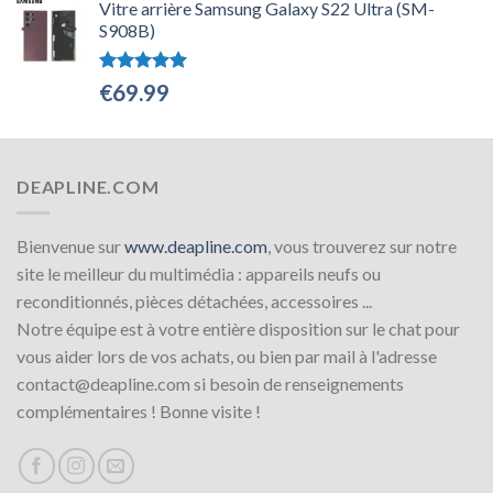
initial
actuel
Vitre arrière Samsung Galaxy S22 Ultra (SM-
S908B)
était :
est :
€539.00.
€479.00.
Note
5.00
€
69.99
sur 5
DEAPLINE.COM
Bienvenue sur
www.deapline.com
, vous trouverez sur notre
site le meilleur du multimédia : appareils neufs ou
reconditionnés, pièces détachées, accessoires ...
Notre équipe est à votre entière disposition sur le chat pour
vous aider lors de vos achats, ou bien par mail à l'adresse
contact@deapline.com si besoin de renseignements
complémentaires ! Bonne visite !