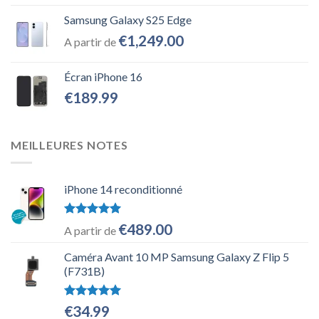
Samsung Galaxy S25 Edge
€
1,249.00
A partir de
Écran iPhone 16
€
189.99
MEILLEURES NOTES
iPhone 14 reconditionné
Note
5.00
€
489.00
A partir de
sur 5
Caméra Avant 10 MP Samsung Galaxy Z Flip 5
(F731B)
Note
5.00
€
34.99
sur 5