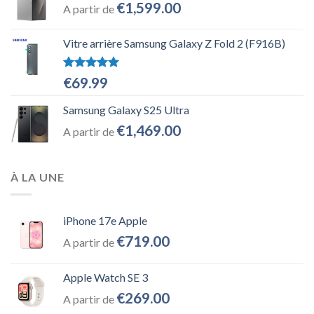
€
1,599.00
A partir de
Vitre arrière Samsung Galaxy Z Fold 2 (F916B)
Note
5.00
€
69.99
sur 5
Samsung Galaxy S25 Ultra
€
1,469.00
A partir de
À LA UNE
iPhone 17e Apple
€
719.00
A partir de
Apple Watch SE 3
€
269.00
A partir de