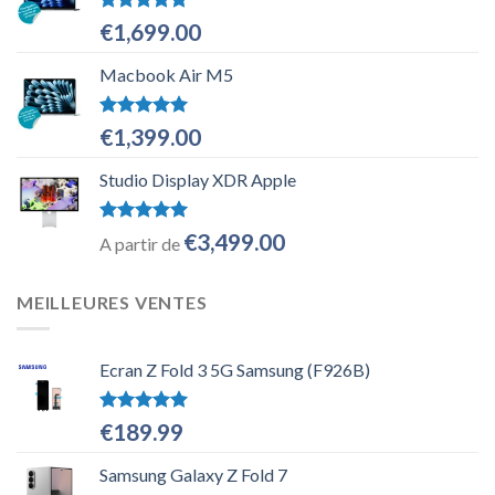
Note
5.00
€
1,699.00
sur 5
Macbook Air M5
Note
5.00
€
1,399.00
sur 5
Studio Display XDR Apple
Note
5.00
€
3,499.00
A partir de
sur 5
MEILLEURES VENTES
Ecran Z Fold 3 5G Samsung (F926B)
Note
5.00
€
189.99
sur 5
Samsung Galaxy Z Fold 7