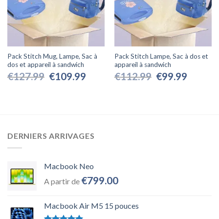
Pack Stitch Mug, Lampe, Sac à
Pack Stitch Lampe, Sac à dos et
dos et appareil à sandwich
appareil à sandwich
Le
Le
Le
Le
€
127.99
€
109.99
€
112.99
€
99.99
prix
prix
prix
prix
initial
actuel
initial
actuel
était :
est :
était :
est :
€127.99.
€109.99.
€112.99.
€99.99.
DERNIERS ARRIVAGES
Macbook Neo
€
799.00
A partir de
Macbook Air M5 15 pouces